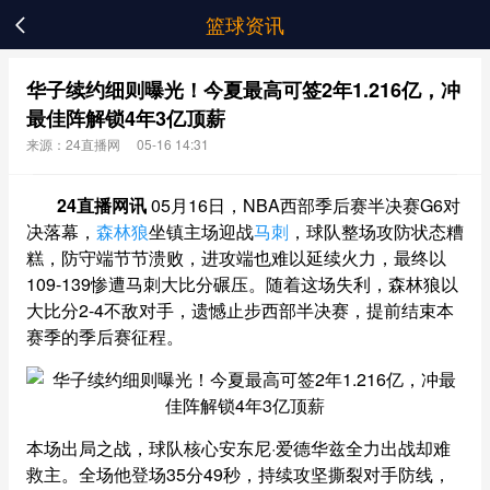
篮球资讯

华子续约细则曝光！今夏最高可签2年1.216亿，冲
最佳阵解锁4年3亿顶薪
来源：24直播网
05-16 14:31
24直播网讯
05月16日，NBA西部季后赛半决赛G6对
决落幕，
森林狼
坐镇主场迎战
马刺
，球队整场攻防状态糟
糕，防守端节节溃败，进攻端也难以延续火力，最终以
109-139惨遭马刺大比分碾压。随着这场失利，森林狼以
大比分2-4不敌对手，遗憾止步西部半决赛，提前结束本
赛季的季后赛征程。
本场出局之战，球队核心安东尼·爱德华兹全力出战却难
救主。全场他登场35分49秒，持续攻坚撕裂对手防线，