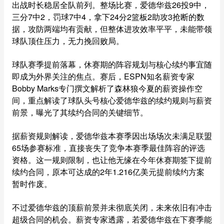
出战时长稳居全队前列。整场比赛，爱德华兹26投9中，
三分7中2，罚球7中4，拿下24分2篮板2助攻3抢断的数
据，攻防两端均有贡献，但整体进攻效率平平，未能带领
球队顶住压力，无力挽回败局。
球队赛季提前落幕，休赛期的阵容规划与核心续约事宜随
即成为外界关注的焦点。赛后，ESPN知名薪资专家
Bobby Marks专门撰文解析了森林狼今夏的薪资操作空
间，重点解读了球队头号核心爱德华兹的续约规则与薪资
前景，曝光了其续约合同的关键细节。
据薪资规则解读，爱德华兹本赛季因出场场次未满足联盟
65场参赛标准，直接丧失了竞争本赛季最佳阵容的评选
资格。这一规则限制，也让他无缘在今年休赛期签下提前
续约合同，原本可达成的2年1.216亿美元提前续约方案
暂时作废。
不过爱德华兹的顶薪前景并未彻底关闭，未来依旧有冲击
超级合同的机会。薪资专家透露，若爱德华兹在下赛季能