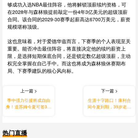
够成功入选NBA最佳阵容，他将解锁顶薪续约资格，可
在2028年与森林狼提前敲定一份4年3亿美元的超级顶薪
合同。该合同的2029-30赛季起薪高达6700万美元，薪资
规模堪称顶级。
这也意味着，对于爱德华兹而言，下赛季的个人表现至关
重要。能否冲击最佳阵容，将直接决定他的续约薪资上
限，是选择短期保底合同，还是锁定数亿超级顶薪，主动
权完全掌握在自己手中。而这也将成为森林狼休赛期布
局、下赛季建队的核心风向标。
上一篇 >
下一篇 >
季中强力引援将成自由
生涯十字路口！康利合
身！道苏姆今夏可签3年
同今夏到期，39岁老将
5240万续约合同
面临退役或再战抉择
热门直播