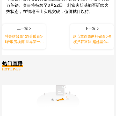
万英镑。赛事将持续至3月22日，利索夫斯基能否延续火
热状态，在福地玉山实现突破，值得拭目以待。
上一篇 >
下一篇 >
特鲁姆普轰129分破百5-
赵心童连轰两杆破百5-0
1轻取劳埃德 世界第一强
横扫韩富源 超越塞尔比
势开启卫冕征程
登顶赛季破百榜
热门直播
HOT LIVES