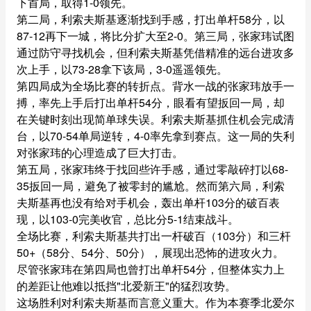
下首局，取得1-0领先。
第二局，利索夫斯基逐渐找到手感，打出单杆58分，以
87-12再下一城，将比分扩大至2-0。第三局，张家玮试图
通过防守寻找机会，但利索夫斯基凭借精准的远台进攻多
次上手，以73-28拿下该局，3-0遥遥领先。
第四局成为全场比赛的转折点。背水一战的张家玮放手一
搏，率先上手后打出单杆54分，眼看有望扳回一局，却
在关键时刻出现简单球失误。利索夫斯基抓住机会完成清
台，以70-54单局逆转，4-0率先拿到赛点。这一局的失利
对张家玮的心理造成了巨大打击。
第五局，张家玮终于找回些许手感，通过零敲碎打以68-
35扳回一局，避免了被零封的尴尬。然而第六局，利索
夫斯基再也没有给对手机会，轰出单杆103分的破百表
现，以103-0完美收官，总比分5-1结束战斗。
全场比赛，利索夫斯基共打出一杆破百（103分）和三杆
50+（58分、54分、50分），展现出恐怖的进攻火力。
尽管张家玮在第四局也曾打出单杆54分，但整体实力上
的差距让他难以抵挡"北爱新王"的猛烈攻势。
这场胜利对利索夫斯基而言意义重大。作为本赛季北爱尔