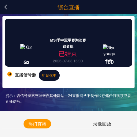
综合直播

MSI季中冠军赛淘汰赛
败者组
已结束
2026-07-08 16:00
TBD
G2
直播信号源
初始化中
提示：该信号搜索整理来自其他网站，24直播网从不制作和存储任何视频或者
直播信号。
热门直播
录像回放