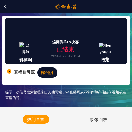
综合直播

温网男单1/4决赛
已结束
2026-07-08 23:59
待定
科博利
直播信号源
初始化中
提示：该信号搜索整理来自其他网站，24直播网从不制作和存储任何视频或者
直播信号。
热门直播
录像回放