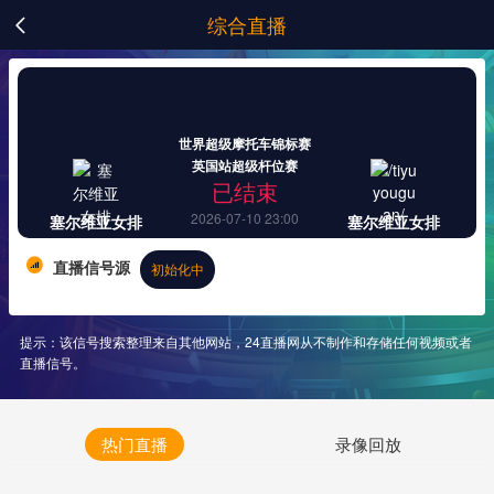
综合直播

世界超级摩托车锦标赛
英国站超级杆位赛
已结束
2026-07-10 23:00
塞尔维亚女排
塞尔维亚女排
直播信号源
初始化中
提示：该信号搜索整理来自其他网站，24直播网从不制作和存储任何视频或者
直播信号。
热门直播
录像回放