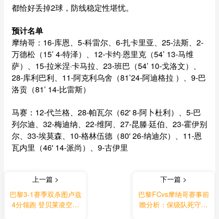
都恰好丢掉2球，防线稳定性堪忧。
预计名单
摩纳哥：16-库恩、5-科雷尔、6-扎卡里亚、25-法斯、2-
万德松（15’ 4-特泽）、12-卡约·恩里克（54’ 13-马维
萨）、15-拉米涅·卡马拉、23-班巴（54’ 10-戈洛文）、
28-库利巴利、11-阿克利乌舍（81’24-阿迪格拉 ）、9-巴
洛贡（81’ 14-比雷斯）
马赛：12-代兰格、28-帕瓦尔（62' 8-阿卜杜利）、5-巴
列尔迪、32-梅迪纳、22-维阿、27-昆滕·廷伯、23-霍伊别
尔、33-埃莫森、10-格林伍德（80' 26-纳迪尔）、11-恩
瓦内里（46' 14-派尚）、9-古伊里
上一篇 >
下一篇 >
巴黎3-1赛季双杀图卢兹
巴黎FCvs摩纳哥赛事前
4分领跑 登贝莱凌空斩
瞻分析：保级队死守主
+双响
场，劲旅冲连胜盼扩大