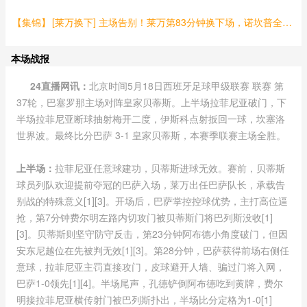
【集锦】
[莱万换下] 主场告别！莱万第83分钟换下场，诺坎普全场球迷起立鼓掌致敬！
本场战报
24直播网讯：
北京时间5月18日西班牙足球甲级联赛 联赛 第
37轮，巴塞罗那主场对阵皇家贝蒂斯。上半场拉菲尼亚破门，下
半场拉菲尼亚断球抽射梅开二度，伊斯科点射扳回一球，坎塞洛
世界波。最终比分巴萨 3-1 皇家贝蒂斯，本赛季联赛主场全胜。
上半场：
拉菲尼亚任意球建功，贝蒂斯进球无效。赛前，贝蒂斯
球员列队欢迎提前夺冠的巴萨入场，莱万出任巴萨队长，承载告
别战的特殊意义[1][3]。开场后，巴萨掌控控球优势，主打高位逼
抢，第7分钟费尔明左路内切攻门被贝蒂斯门将巴列斯没收[1]
[3]。贝蒂斯则坚守防守反击，第23分钟阿布德小角度破门，但因
安东尼越位在先被判无效[1][3]。第28分钟，巴萨获得前场右侧任
意球，拉菲尼亚主罚直接攻门，皮球避开人墙、骗过门将入网，
巴萨1-0领先[1][4]。半场尾声，孔德铲倒阿布德吃到黄牌，费尔
明接拉菲尼亚横传射门被巴列斯扑出，半场比分定格为1-0[1]