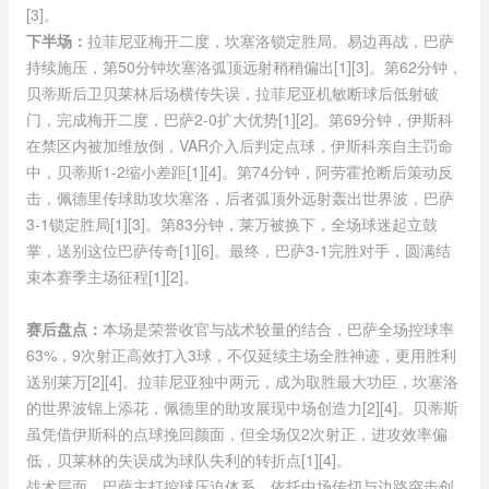
[3]。
下半场：
拉菲尼亚梅开二度，坎塞洛锁定胜局。易边再战，巴萨
持续施压，第50分钟坎塞洛弧顶远射稍稍偏出[1][3]。第62分钟，
贝蒂斯后卫贝莱林后场横传失误，拉菲尼亚机敏断球后低射破
门，完成梅开二度，巴萨2-0扩大优势[1][2]。第69分钟，伊斯科
在禁区内被加维放倒，VAR介入后判定点球，伊斯科亲自主罚命
中，贝蒂斯1-2缩小差距[1][4]。第74分钟，阿劳霍抢断后策动反
击，佩德里传球助攻坎塞洛，后者弧顶外远射轰出世界波，巴萨
3-1锁定胜局[1][3]。第83分钟，莱万被换下，全场球迷起立鼓
掌，送别这位巴萨传奇[1][6]。最终，巴萨3-1完胜对手，圆满结
束本赛季主场征程[1][2]。
赛后盘点：
本场是荣誉收官与战术较量的结合，巴萨全场控球率
63%，9次射正高效打入3球，不仅延续主场全胜神迹，更用胜利
送别莱万[2][4]。拉菲尼亚独中两元，成为取胜最大功臣，坎塞洛
的世界波锦上添花，佩德里的助攻展现中场创造力[2][4]。贝蒂斯
虽凭借伊斯科的点球挽回颜面，但全场仅2次射正，进攻效率偏
低，贝莱林的失误成为球队失利的转折点[1][4]。
战术层面，巴萨主打控球压迫体系，依托中场传切与边路突击创