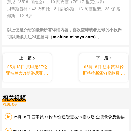
东尼（85' 9-阿维拉）、10-阿布德（79' 17-里克尔梅）
贝蒂斯替补：42-布斯托、8-福纳尔斯、13-阿德里安、25-保·洛
佩斯、12-R罗
以上便是介绍的最新所有详细内容，喜欢篮球或者足球的小伙伴
可以持续关注24直播网（
m.china-miaoya.com
）。
上一篇 >
下一篇 >
05月18日 意甲第37轮
05月18日 法甲第34轮
亚特兰大vs博洛尼亚 全
斯特拉斯堡vs摩纳哥 全
场录像及集锦
场录像及集锦
相关视频
VIDEOS
05月18日 西甲第37轮 毕尔巴鄂竞技vs塞尔塔 全场录像及集锦