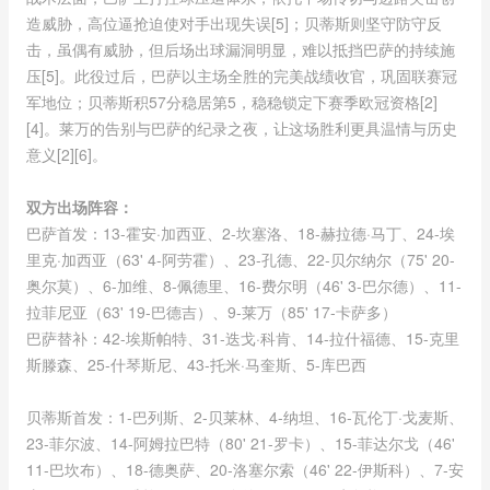
造威胁，高位逼抢迫使对手出现失误[5]；贝蒂斯则坚守防守反
击，虽偶有威胁，但后场出球漏洞明显，难以抵挡巴萨的持续施
压[5]。此役过后，巴萨以主场全胜的完美战绩收官，巩固联赛冠
军地位；贝蒂斯积57分稳居第5，稳稳锁定下赛季欧冠资格[2]
[4]。莱万的告别与巴萨的纪录之夜，让这场胜利更具温情与历史
意义[2][6]。
双方出场阵容：
巴萨首发：13-霍安·加西亚、2-坎塞洛、18-赫拉德·马丁、24-埃
里克·加西亚（63' 4-阿劳霍）、23-孔德、22-贝尔纳尔（75' 20-
奥尔莫）、6-加维、8-佩德里、16-费尔明（46' 3-巴尔德）、11-
拉菲尼亚（63' 19-巴德吉）、9-莱万（85' 17-卡萨多）
巴萨替补：42-埃斯帕特、31-迭戈·科肯、14-拉什福德、15-克里
斯滕森、25-什琴斯尼、43-托米·马奎斯、5-库巴西
贝蒂斯首发：1-巴列斯、2-贝莱林、4-纳坦、16-瓦伦丁·戈麦斯、
23-菲尔波、14-阿姆拉巴特（80' 21-罗卡）、15-菲达尔戈（46'
11-巴坎布）、18-德奥萨、20-洛塞尔索（46' 22-伊斯科）、7-安