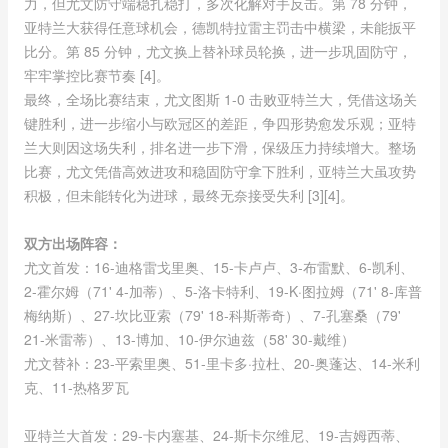
力，但尤文防守端稳扎稳打，多次化解对手反击。第 78 分钟，
亚特兰大获得任意球机会，德凯特拉雷主罚击中横梁，未能扳平
比分。第 85 分钟，尤文换上替补球员轮换，进一步巩固防守，
牢牢掌控比赛节奏 [4]。
最终，全场比赛结束，尤文图斯 1-0 击败亚特兰大，凭借这场关
键胜利，进一步缩小与欧冠区的差距，争四形势愈发乐观；亚特
兰大则因这场失利，排名进一步下滑，保级压力持续增大。整场
比赛，尤文凭借高效进攻和稳固防守拿下胜利，亚特兰大虽攻势
积极，但未能转化为进球，最终无奈接受失利 [3][4]。
双方出场阵容：
尤文首发：16-迪格雷戈里奥、15-卡卢卢、3-布雷默、6-凯利、
2-霍尔姆（71' 4-加蒂）、5-洛卡特利、19-K·图拉姆（71' 8-库普
梅纳斯）、27-坎比亚索（79' 18-科斯蒂奇）、7-孔塞桑（79'
21-米雷蒂）、13-博加、10-伊尔迪兹（58' 30-戴维）
尤文替补：23-平索里奥、51-里卡多·拉杜、20-奥蓬达、14-米利
克、11-热格罗瓦
亚特兰大首发：29-卡内塞基、24-斯卡尔维尼、19-吉姆西蒂、