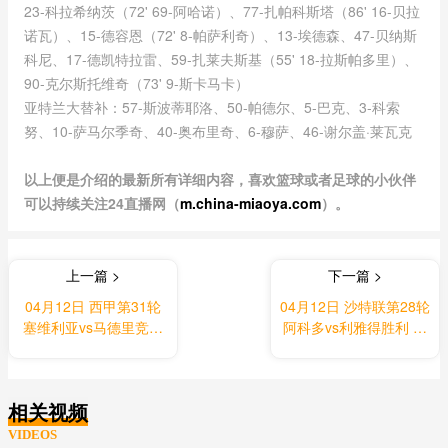
23-科拉希纳茨（72' 69-阿哈诺）、77-扎帕科斯塔（86' 16-贝拉
诺瓦）、15-德容恩（72' 8-帕萨利奇）、13-埃德森、47-贝纳斯
科尼、17-德凯特拉雷、59-扎莱夫斯基（55' 18-拉斯帕多里）、
90-克尔斯托维奇（73' 9-斯卡马卡）
亚特兰大替补：57-斯波蒂耶洛、50-帕德尔、5-巴克、3-科索
努、10-萨马尔季奇、40-奥布里奇、6-穆萨、46-谢尔盖·莱瓦克
以上便是介绍的最新所有详细内容，喜欢篮球或者足球的小伙伴
可以持续关注24直播网（
m.china-miaoya.com
）。
上一篇 >
下一篇 >
04月12日 西甲第31轮
04月12日 沙特联第28轮
塞维利亚vs马德里竞技
阿科多vs利雅得胜利 全
全场录像及集锦
场录像及集锦
相关视频
VIDEOS