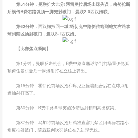
第51分钟，曼联扩大比分!阿雷奥拉后场出球失误，梅努抢断
后横传B费右路弧顶一脚兜射破门，曼联2-0西汉姆联。
第62分钟，西汉姆扳回一城!绍切克中路斜传给到鲍文右路拿
球到禁区抽射破门，曼联2-1西汉姆。
【比赛焦点瞬间】
第1分钟，曼联反击机会，B费中路直塞球给到前场霍伊伦弧
顶倚住基尔曼后一脚爆射打在立柱上弹出。
第15分钟，霍伊伦前场反抢和库尼亚撞墙配合后在点球点附
近抽射打高了。
第30分钟，B费中路拿球突施冷箭远射稍稍高出横梁。
第37分钟，乌加特前场反抢后精准直塞到禁区阿玛德右路小
角度推射破门，随后裁判吹罚越位在先进球无效。