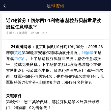
足球资讯

近7轮首分！切尔西1-1利物浦 赫拉芬贝赫世界波
恩佐任意球扳平
来源：24直播网
05-09 21:26
24直播网讯：
北京时间5月9日晚19时30分，2025-26
赛季
英超
第36轮在安菲尔德球场展开角逐，
利物浦
主场
迎战
切尔西
。上半场赫拉芬贝赫世界波，恩佐任意球扳
平，范戴克失良机，下半场帕尔默和琼斯进球越位在先，
索博斯洛伊和范戴克中框。最终利物浦主场1-1战平切尔
西，红军积59分仍居第4名，先赛领先第5名维拉1分，蓝
军取得近7轮首分+止联赛6连败，积49分名列第9。
关键事件
第6分钟，恩古莫哈做球，赫拉芬贝赫禁区外弧线球破
门！利物浦1-0闪击领先！