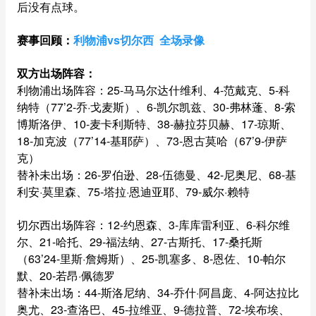
后没有点球。
赛事回顾：
利物浦vs切尔西 全场录像
双方出场阵容：
利物浦出场阵容：25-马马尔达什维利、4-范戴克、5-科
纳特（77’2-乔·戈麦斯）、6-凯尔凯兹、30-弗林蓬、8-索
博斯洛伊、10-麦卡利斯特、38-赫拉芬贝赫、17-琼斯、
18-加克波（77’14-基耶萨）、73-恩古莫哈（67’9-伊萨
克）
替补未出场：26-罗伯逊、28-伍德曼、42-尼奥尼、68-基
利安·莫里森、75-塔拉·恩迪亚耶、79-威尔·赖特
切尔西出场阵容：12-约恩森、3-库库雷利亚、6-科尔维
尔、21-哈托、29-福法纳、27-古斯托、17-桑托斯
（63’24-里斯·詹姆斯）、25-凯塞多、8-恩佐、10-帕尔
默、20-若昂·佩德罗
替补未出场：44-斯洛尼纳、34-乔什·阿昌庞、4-阿达拉比
奥尤、23-查洛巴、45-拉维亚、9-德拉普、72-埃布埃、