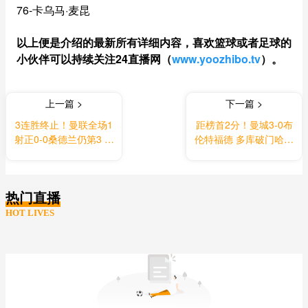
76-卡乌马·麦昆
以上便是介绍的最新所有详细内容，喜欢篮球或者足球的
小伙伴可以持续关注24直播网（
www.yoozhibo.tv
）。
上一篇 >
下一篇 >
3连胜终止！曼联全场1
距榜首2分！曼城3-0布
射正0-0桑德兰仍第3 拉
伦特福德 多库破门哈兰
门斯屡献神扑
德传射马尔穆什建功
热门直播
HOT LIVES