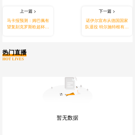
上一篇 >
下一篇 >
马卡报预测：姆巴佩有
诺伊尔宣布从德国国家
望复刻克罗斯欧超杯首
队退役 特尔施特根有望
发
接班
热门直播
HOT LIVES
暂无数据