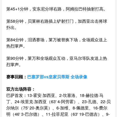
第45+1分钟，安东尼分球右路，阿姆拉巴特抽射打高。
第58分钟，贝莱林右路插上铲射打门，加西亚出击将球
扑出。
第84分钟，泪洒赛场，莱万被替换下场，全场观众送上
热烈掌声。
第90分钟，莱万和全场观众互动，亚马尔等队友送上热
烈掌声。
赛事回顾：
巴塞罗那vs皇家贝蒂斯 全场录像
双方出场阵容：
巴萨首发：13-霍安·加西亚、2-坎塞洛、18-赫拉德·马
丁、24-埃里克·加西亚（63' 4-阿劳霍）、23-孔德、22-贝
尔纳尔（75' 20-奥尔莫）、6-加维、8-佩德里、16-费尔
明（46' 3-巴尔德）、11-拉菲尼亚（63' 19-巴德吉）、9-