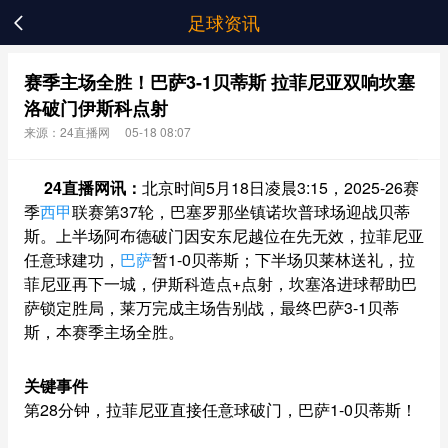
足球资讯

赛季主场全胜！巴萨3-1贝蒂斯 拉菲尼亚双响坎塞
洛破门伊斯科点射
来源：24直播网
05-18 08:07
24直播网讯：
北京时间5月18日凌晨3:15，2025-26赛
季
西甲
联赛第37轮，巴塞罗那坐镇诺坎普球场迎战贝蒂
斯。上半场阿布德破门因安东尼越位在先无效，拉菲尼亚
任意球建功，
巴萨
暂1-0贝蒂斯；下半场贝莱林送礼，拉
菲尼亚再下一城，伊斯科造点+点射，坎塞洛进球帮助巴
萨锁定胜局，莱万完成主场告别战，最终巴萨3-1贝蒂
斯，本赛季主场全胜。
关键事件
第28分钟，拉菲尼亚直接任意球破门，巴萨1-0贝蒂斯！