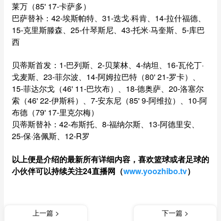
莱万（85' 17-卡萨多）
巴萨替补：42-埃斯帕特、31-迭戈·科肯、14-拉什福德、
15-克里斯滕森、25-什琴斯尼、43-托米·马奎斯、5-库巴
西
贝蒂斯首发：1-巴列斯、2-贝莱林、4-纳坦、16-瓦伦丁·
戈麦斯、23-菲尔波、14-阿姆拉巴特（80' 21-罗卡）、
15-菲达尔戈（46' 11-巴坎布）、18-德奥萨、20-洛塞尔
索（46' 22-伊斯科）、7-安东尼（85' 9-阿维拉）、10-阿
布德（79' 17-里克尔梅）
贝蒂斯替补：42-布斯托、8-福纳尔斯、13-阿德里安、
25-保·洛佩斯、12-R罗
以上便是介绍的最新所有详细内容，喜欢篮球或者足球的
小伙伴可以持续关注24直播网（
www.yoozhibo.tv
）
上一篇 >
下一篇 >